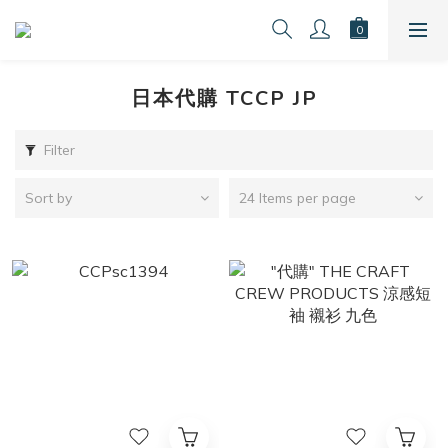
日本代購 TCCP JP
Filter
Sort by
24 Items per page