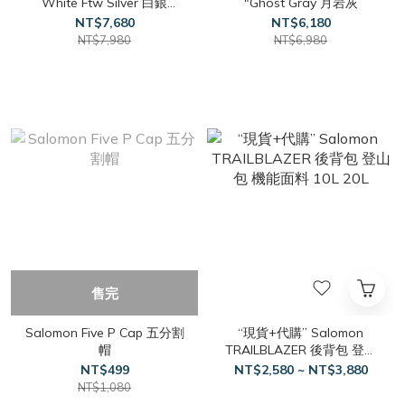
White Ftw Silver 白銀
"Ghost Gray 月岩灰
GORE-TEX
NT$7,680
NT$6,180
NT$7,980
NT$6,980
售完
Salomon Five P Cap 五分割
“現貨+代購” Salomon
帽
TRAILBLAZER 後背包 登山
包 機能面料 10L 20L
NT$499
NT$2,580 ~ NT$3,880
NT$1,080