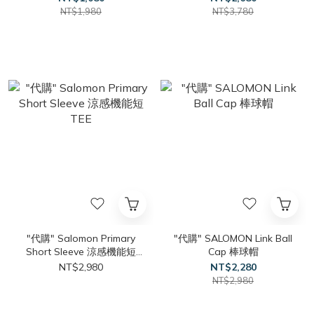
NT$1,980
NT$3,780
"代購" Salomon Primary
"代購" SALOMON Link Ball
Short Sleeve 涼感機能短
Cap 棒球帽
TEE
NT$2,980
NT$2,280
NT$2,980