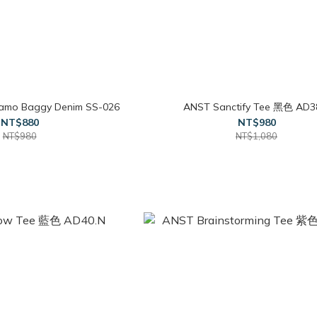
 Baggy Denim SS-026
ANST Sanctify Tee 黑色 AD3
NT$880
NT$980
NT$980
NT$1,080