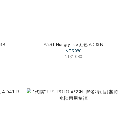
8.R
ANST Hungry Tee 紅色 AD39.N
NT$980
NT$1,080