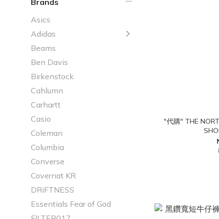
Brands
Asics
Adidas
Beams
Ben Davis
Birkenstock
Cahlumn
Carhartt
Casio
"代購" THE NORTH
SH
Coleman
Columbia
Converse
Covernat KR
DRiFTNESS
Essentials Fear of God
FILTER017