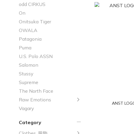
odd CIRKUS
On
Onitsuka Tiger
OWALA
Patagonia
Puma
U.S. Polo ASSN
Salomon
Stussy
Supreme
The North Face
Raw Emotions
ANST LO
Vagary
Category
Clothes. 服飾