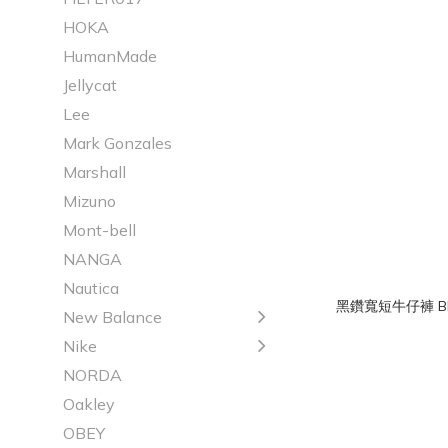
HOKA
HumanMade
Jellycat
Lee
Mark Gonzales
Marshall
Mizuno
Mont-bell
NANGA
Nautica
黑鑽寬短牛仔褲 Black
New Balance
Nike
NORDA
Oakley
OBEY