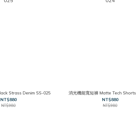
 Strass Denim SS-025
消光機能寬短褲 Matte Tech Shorts
NT$880
NT$880
NT$980
NT$980