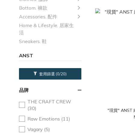
Bottom. 褲款
Accessories. 配件
Home & Lifestyle. 居家生
活
Sneakers. 鞋
ANST
套用篩選
(0/20)
品牌
THE CRAFT CREW
(30)
"現貨" ANST
Raw Emotions (11)
Vagary (5)