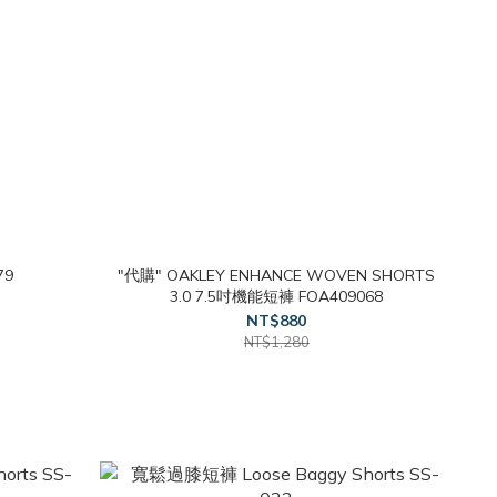
79
"代購" OAKLEY ENHANCE WOVEN SHORTS
3.0 7.5吋機能短褲 FOA409068
NT$880
NT$1,280