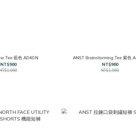
ow Tee 藍色 AD40.N
ANST Brainstorming Tee 紫色 A
NT$980
NT$980
NT$1,080
NT$1,080