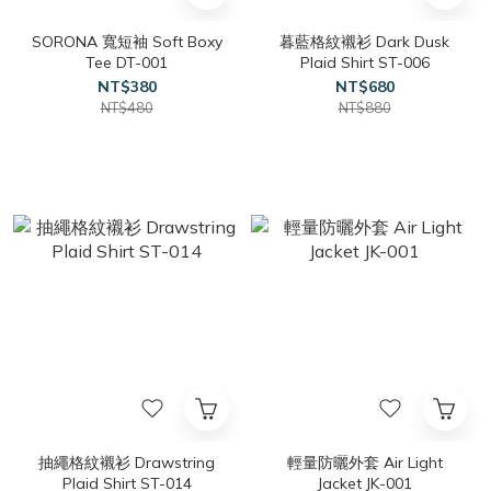
SORONA 寬短袖 Soft Boxy
暮藍格紋襯衫 Dark Dusk
Tee DT-001
Plaid Shirt ST-006
NT$380
NT$680
NT$480
NT$880
抽繩格紋襯衫 Drawstring
輕量防曬外套 Air Light
Plaid Shirt ST-014
Jacket JK-001