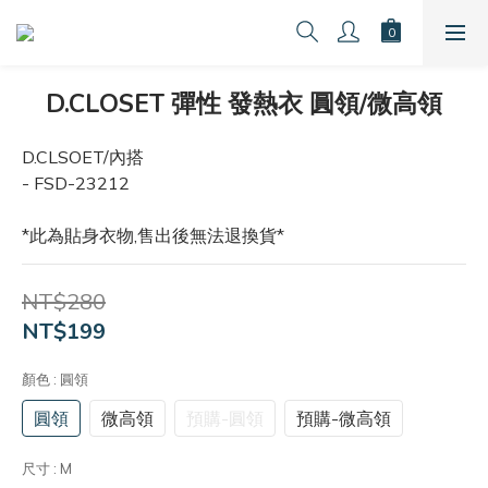
D.CLOSET 彈性 發熱衣 圓領/微高領
D.CLSOET/內搭
- FSD-23212
*此為貼身衣物,售出後無法退換貨*
NT$280
NT$199
顏色
: 圓領
圓領
微高領
預購-圓領
預購-微高領
尺寸
: M