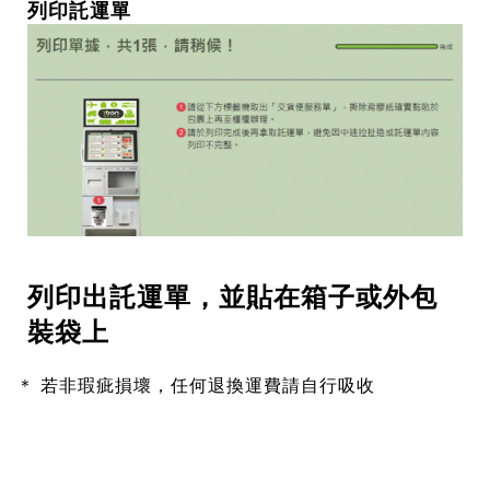
列印託運單
列印出
單，並貼在箱子或外包
託運
裝袋上
＊ 若非瑕疵損壞，任何退換運費請自行吸收