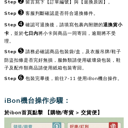
➋
S
tep
留言寫下【訂單編號】與【退換原因】。
➌
S
tep
客服判斷確認是否符合退換條件。
➍
S
tep
確認可退換後，請填寫包裹內附贈的
退換貨小
卡
，並於
七日內
將小卡與商品一同寄回，逾期將不受
理。
➎
S
tep
請務必確認商品包裝袋/盒，及衣服吊
牌/鞋子
防盜扣條是否完好無損，服飾類請使用破壞袋包裝，鞋
子及配件類商品請使用紙箱包裝寄回。
➏
S
tep
包裝完畢後，前往7-11 使用iBon機台操作。
iBon機台操作步驟：
於ibon首頁點擊 【購物/寄貨 > 交貨便】