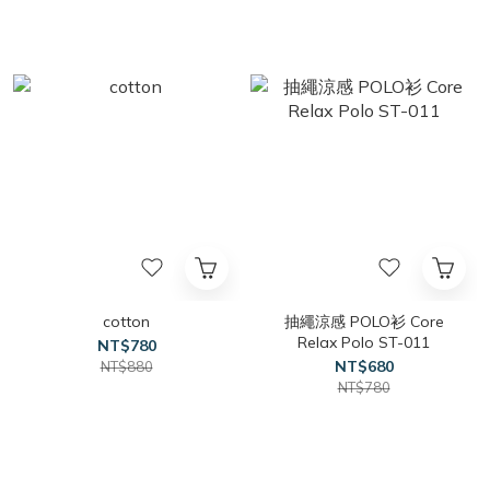
cotton
抽繩涼感 POLO衫 Core
Relax Polo ST-011
NT$780
NT$680
NT$880
NT$780