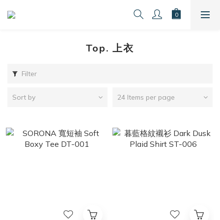
Top. 上衣
Filter
Sort by
24 Items per page