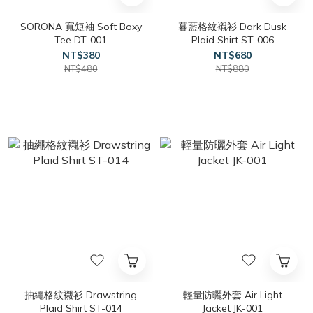
SORONA 寬短袖 Soft Boxy
暮藍格紋襯衫 Dark Dusk
Tee DT-001
Plaid Shirt ST-006
NT$380
NT$680
NT$480
NT$880
抽繩格紋襯衫 Drawstring
輕量防曬外套 Air Light
Plaid Shirt ST-014
Jacket JK-001