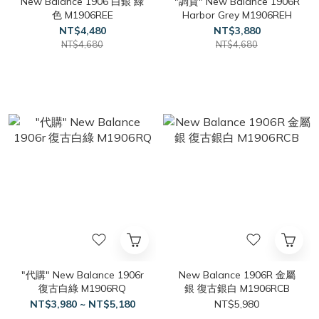
New Balance 1906 白銀 綠
"調貨" New Balance 1906R
色 M1906REE
Harbor Grey M1906REH
NT$4,480
NT$3,880
NT$4,680
NT$4,680
"代購" New Balance 1906r
New Balance 1906R 金屬
復古白綠 M1906RQ
銀 復古銀白 M1906RCB
NT$3,980 ~ NT$5,180
NT$5,980