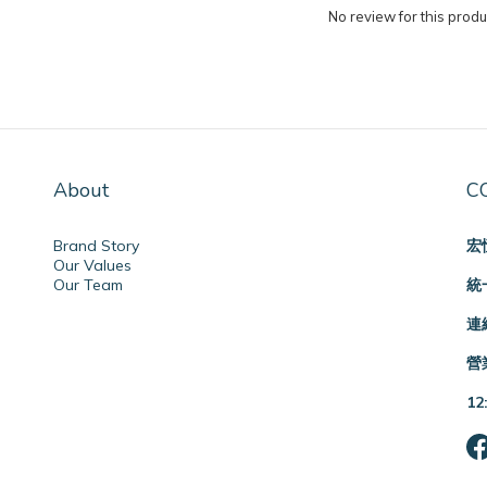
No review for this produ
About
C
Brand Story
宏
Our Values
Our Team
統一
連絡
營業
12