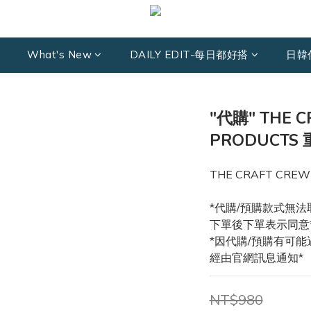
What's New
DAILY EDIT-每日都好搭
日韓
"代購" THE C
PRODUCTS
THE CRAFT CREW
*代購/預購款式無法
下單後下單表示同意
*因代購/預購有可
經由官網訊息通知*
NT$980