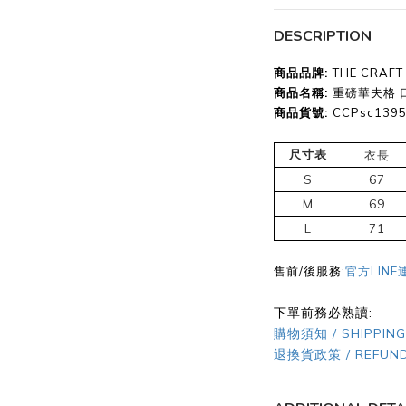
DESCRIPTION
商品品牌:
THE CRAF
商品名稱:
重磅華夫格 口
商品貨號
:
CCPsc139
尺寸表
衣長
S
67
M
69
L
71
售前/後服務:
官方LINE
下單前務必熟讀:
購物須知 / SHIPPING
退換貨政策 / REFUND