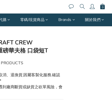
代購
零碼/現貨商品
Brands
關於我們
BUY NOW
RAFT CREW
 重磅華夫格 口袋短T
 PRODUCTS
取消、退換貨,因屬客製化服務,確認
*
能遇到廠商斷貨或缺貨之砍單風險，會