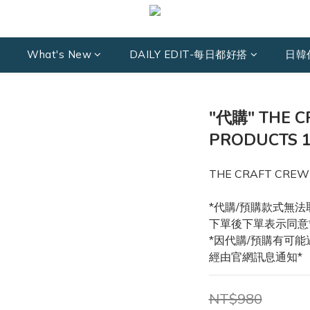
What's New
DAILY EDIT-每日都好搭
日韓
"代購" THE C
PRODUCTS
THE CRAFT CREW
*代購/預購款式無法
下單後下單表示同意
*因代購/預購有可
經由官網訊息通知*
NT$980