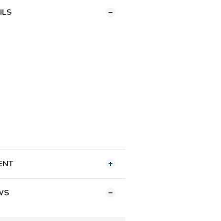
ILS
ENT
WS