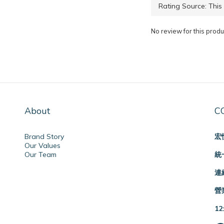
No review for this produ
About
C
Brand Story
宏
Our Values
Our Team
統一
連絡
營業
12