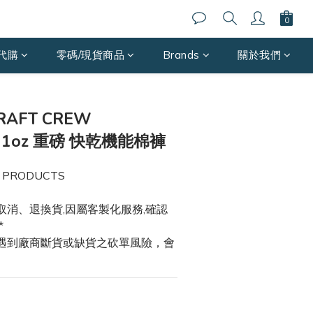
代購
零碼/現貨商品
Brands
關於我們
BUY NOW
RAFT CREW
 11oz 重磅 快乾機能棉褲
 PRODUCTS
取消、退換貨,因屬客製化服務,確認
*
能遇到廠商斷貨或缺貨之砍單風險，會