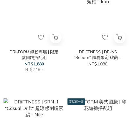
DRi-FORM 鐵粉專屬 | 限定
DRiFTNESS | DR-NS
款圖踢搭配組
"Reborn" 鐵粉限定 破繭背
圖短袖 - Iron
NT$1,880
NT$1,080
NT$2,160
要就買一套