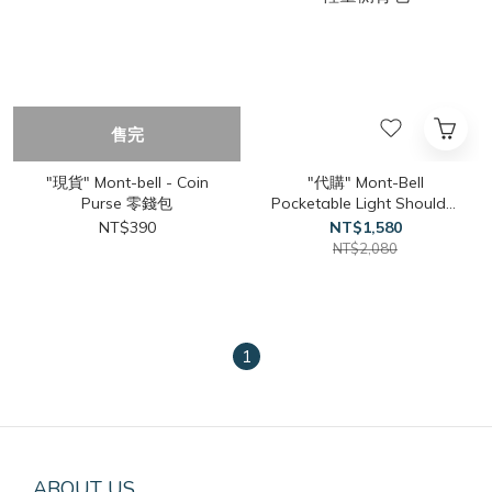
售完
"現貨" Mont-bell - Coin
"代購" Mont-Bell
Purse 零錢包
Pocketable Light Shoulder
輕量側背包
NT$390
NT$1,580
NT$2,080
1
ABOUT US