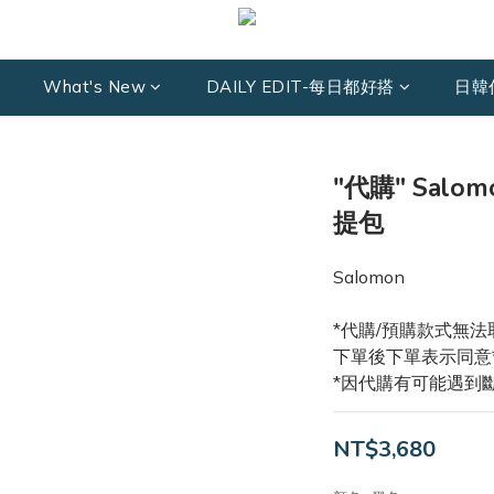
What's New
DAILY EDIT-每日都好搭
日韓
"代購" Salo
提包
Salomon
*代購/預購款式無法
下單後下單表示同意
*因代購有可能遇到
NT$3,680