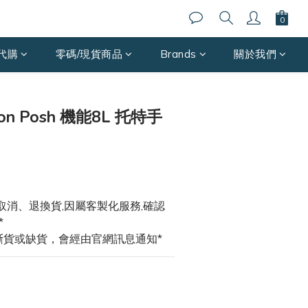
代購
零碼/現貨商品
Brands
關於我們
立即購買
mon Posh 機能8L 托特手
取消、退換貨,因屬客製化服務,確認
*
斷貨或缺貨，會經由官網訊息通知*