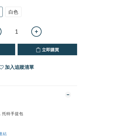
白色
立即購買
加入追蹤清單
8L 托特手提包
E連結