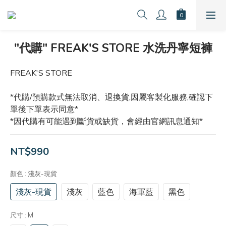
"代購" FREAK'S STORE 水洗丹寧短褲
FREAK'S STORE
*代購/預購款式無法取消、退換貨,因屬客製化服務,確認下
單後下單表示同意*
*因代購有可能遇到斷貨或缺貨，會經由官網訊息通知*
NT$990
顏色
: 淺灰-現貨
淺灰-現貨
淺灰
藍色
海軍藍
黑色
尺寸
: M