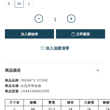
S
M
L
加入購物車
立即購買
加入追蹤清單
商品描述
商品品牌:
FREAK'S STORE
商品名稱:
水洗丹寧短褲
商品型號:
1044248900395
尺寸表
腰圍
臀寬
褲長
大腿寬
褲腳
S
80
57.5
59
76
74