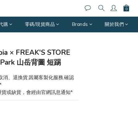
代購
零碼/現貨商品
Brands
關於我們
立即購買
ia × FREAK'S STORE
l Park 山岳背圖 短踢
取消、退換貨,因屬客製化服務,確認
*
斷貨或缺貨，會經由官網訊息通知*