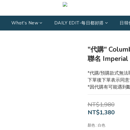
What's New
DAILY EDIT-每日都好搭
日韓
"代購" Columb
聯名 Imperia
*代購/預購款式無法
下單後下單表示同意
*因代購有可能遇到
NT$1,980
NT$1,380
顏色
: 白色