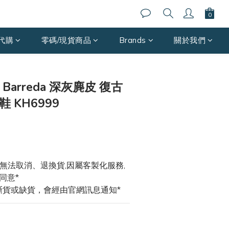
代購
零碼/現貨商品
Brands
關於我們
立即購買
s Barreda 深灰麂皮 復古
 KH6999
式無法取消、退換貨,因屬客製化服務,
同意*
斷貨或缺貨，會經由官網訊息通知*