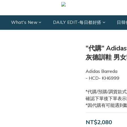
What's New
DAILY EDIT-每日都好搭
日韓
"代購" Adida
灰德訓鞋 男女鞋
Adidas Barreda
- HCD- KH6999
*代購/預購/調貨款
確認下單後下單表示
*因代購有可能遇到
NT$2,080