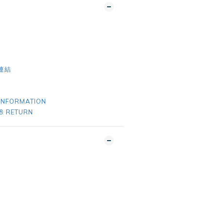
E連結
INFORMATION
& RETURN