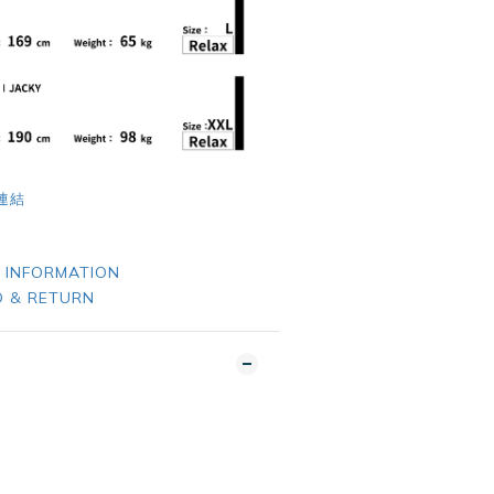
E連結
 INFORMATION
 & RETURN