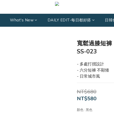
What's New
DAILY EDIT-每日都好搭
日韓
寬鬆過膝短褲 Loo
SS-023
- 多處打摺設計 
- 六分短褲 不顯矮
- 日常城市風
NT$680
NT$580
顏色
: 黑色