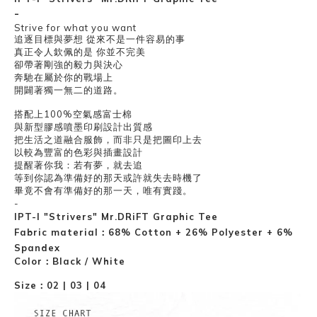
-
Strive for what you want
追逐目標與夢想 從來不是一件容易的事
真正令人欽佩的是 你並不完美
卻帶著剛強的毅力與決心
奔馳在屬於你的戰場上
開闢著獨一無二的道路。
搭配上100%空氣感富士棉
與新型膠感噴墨印刷設計出質感
把生活之道融合服飾，而非只是把圖印上去
以較為豐富的色彩與插畫設計
提醒著你我：若有夢，就去追
等到你認為準備好的那天或許就失去時機了
畢竟不會有準備好的那一天，唯有實踐。
-
IPT-I "Strivers" Mr.DRiFT Graphic Tee
Fabric material：
68% Cotton + 26% Polyester + 6%
Spandex
Color：Black / White
Size：02 | 03 | 04