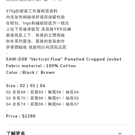
370g的硬挺工作服棉質面料
內添加夾棉確保舒適與保暖性能
在暗扣、logo刺繡細節提升一檔次
上短下長修身版型 高規格YKK拉鍊
最後就是上下、前後的立體褶線
秋冬系列最強、最後的套裝創作
穿著體驗後
就能明白何謂高品質
-
5AW-D08 “Vertical Flow” Panelled Cropped Jacket
Fabric material：100% Cotton
Color：Black / Brown
Size：02 | 03 | 04
02 衣長68 / 肩寬63 / 胸寬58 / 袖長54
03 衣長70 / 肩寬66 / 胸寬61 / 袖長55
04 衣長74 / 肩寬69 / 胸寬64 / 袖長57
-
Price
$2280
：
了解更多