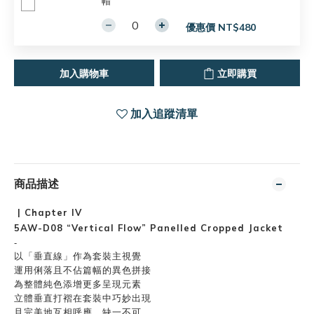
帽
優惠價 NT$480
加入購物車
立即購買
加入追蹤清單
商品描述
| Chapter lV
5AW-D08 “Vertical Flow” Panelled Cropped Jacket
-
以「垂直線」作為套裝主視覺
運用俐落且不佔篇幅的異色拼接
為整體純色添增更多呈現元素
立體垂直打褶在套裝中巧妙出現
且完美地互相呼應、缺一不可。