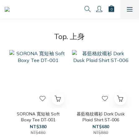
Top. 上身
SORONA 寬短袖 Soft
暮藍格紋襯衫 Dark Dusk
Boxy Tee DT-001
Plaid Shirt ST-006
NT$380
NT$680
NT$480
NT$880