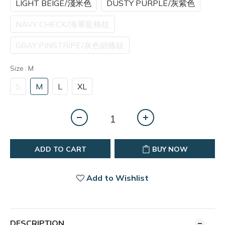
LIGHT BEIGE/淺米色
DUSTY PURPLE/灰紫色
NAVY CHECK/海軍藍格紋
GRAY PINSTRIPE/灰色細條紋
Size
: M
S
M
L
XL
ADD TO CART
BUY NOW
Add to Wishlist
DESCRIPTION