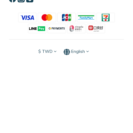
$
TWD
English