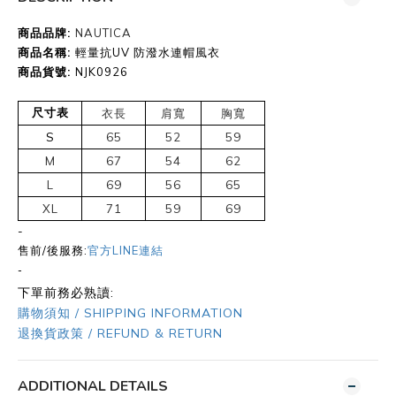
商品品牌:
NAUTICA
商品名稱:
輕量抗UV 防潑水連帽風衣
商品貨號
:
NJK0926
尺寸表
衣長
肩寬
胸寬
S
65
52
59
M
67
54
62
L
69
56
65
XL
71
59
69
-
售前/後服務:
官方LINE連結
-
下單前務必熟讀:
購物須知 / SHIPPING INFORMATION
退換貨政策 / REFUND & RETURN
ADDITIONAL DETAILS