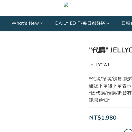
What's New
DAILY EDIT-每日都好搭
日韓
"代購" JELL
JELLYCAT
*代購/預購/調貨 
確認下單後下單表示
*因代購/預購/調
訊息通知*
NT$1,980