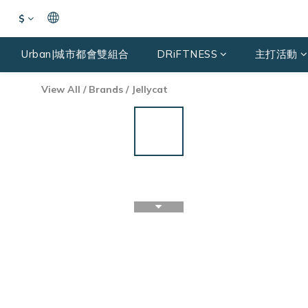
$
Urban|城市都會雙組合
DRiFTNESS
主打活動
View All
/
Brands
/
Jellycat