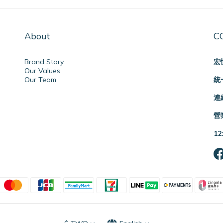
About
C
Brand Story
宏
Our Values
Our Team
統一
連絡
營業
12