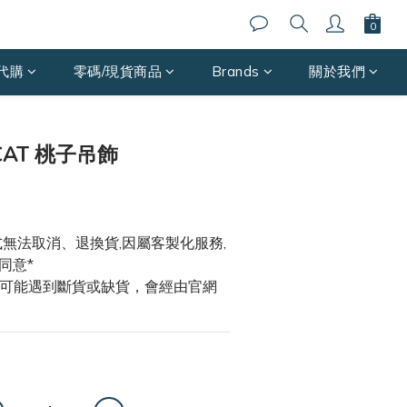
代購
零碼/現貨商品
Brands
關於我們
BUY NOW
YCAT 桃子吊飾
款式無法取消、退換貨,因屬客製化服務,
同意*
貨有可能遇到斷貨或缺貨，會經由官網