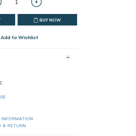
T
BUY NOW
Add to Wishlist
C
連結
 INFORMATION
 & RETURN