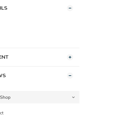
ILS
ENT
WS
ct