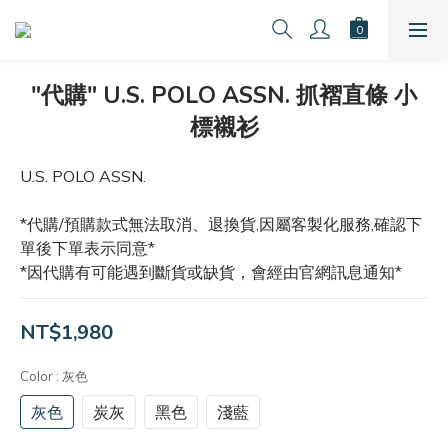
"代購" U.S. POLO ASSN. 抓褶直條 小
標襯衫
U.S. POLO ASSN. 
*代購/預購款式無法取消、退換貨,因屬客製化服務,確認下
單後下單表示同意*
*因代購有可能遇到斷貨或缺貨，會經由官網訊息通知*
NT$1,980
Color
: 灰色
灰色
炭灰
黑色
淺藍