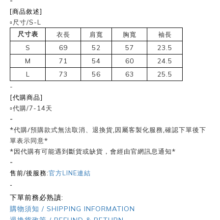
-
[商品敘述]
▫️尺寸/S-L
尺寸表
衣長
肩寬
胸寬
袖長
S
69
52
57
23.5
M
71
54
60
24.5
L
73
56
63
25.5
-
[代購商品]
▫️代購/7-14天
-
*代購/預購款式無法取消、退換貨,因屬客製化服務,確認下單後下
單表示同意*
*因代購有可能遇到斷貨或缺貨，會經由官網訊息通知*
-
售前/後服務:
官方LINE連結
-
下單前務必熟讀:
購物須知 / SHIPPING INFORMATION