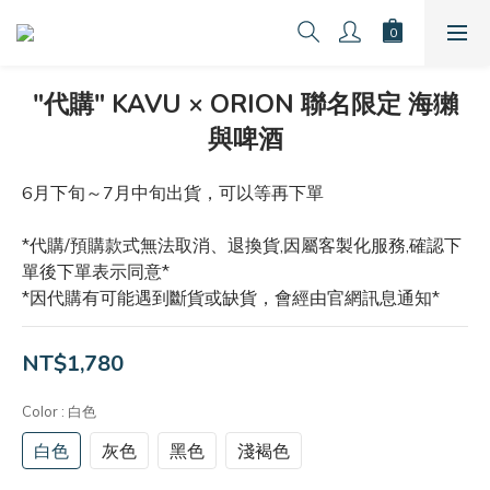
"代購" KAVU × ORION 聯名限定 海獺
與啤酒
6月下旬～7月中旬出貨，可以等再下單
*代購/預購款式無法取消、退換貨,因屬客製化服務,確認下
單後下單表示同意*
*因代購有可能遇到斷貨或缺貨，會經由官網訊息通知*
NT$1,780
Color
: 白色
白色
灰色
黑色
淺褐色