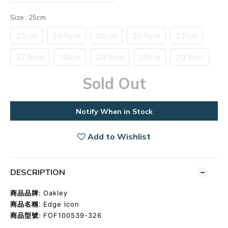
Size
: 25cm
25cm
25.5cm
26cm
26.5cm
27cm
27.5cm
28cm
28.5cm
29cm
29.5cm
Sold Out
Notify When in Stock
Add to Wishlist
DESCRIPTION
商品品牌:
Oakley
商品名稱:
Edge Icon
商品型號:
FOF100539-326