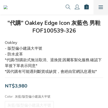
"代購" Oakley Edge Icon 灰藍色 男鞋
FOF100539-326
Oakley
- 版型偏小建議大半號
- 防水皮革
*代購/預購款式無法取消、退換貨,因屬客製化服務,確認下
單後下單表示同意*
*因代購有可能遇到斷貨或缺貨，會經由官網訊息通知*
NT$3,980
Color
: 灰藍/版型偏小建議大半號
灰藍/版型偏小建議大半號