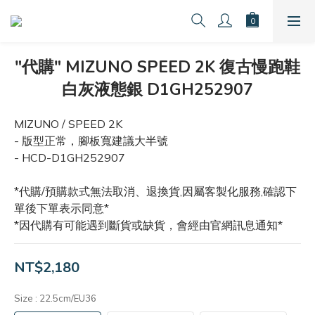
"代購" MIZUNO SPEED 2K 復古慢跑鞋
白灰液態銀 D1GH252907
MIZUNO / SPEED 2K
- 版型正常，腳板寬建議大半號
- HCD-D1GH252907
*代購/預購款式無法取消、退換貨,因屬客製化服務,確認下
單後下單表示同意*
*因代購有可能遇到斷貨或缺貨，會經由官網訊息通知*
NT$2,180
Size
: 22.5cm/EU36