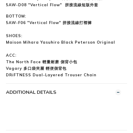
5AW-D08
"Vertical Flow" 拼接流線短版外套
BOTTOM:
5AW-F06 "Vertical Flow" 拼接流線打褶褲
SHOES:
Maison Mihara Yasuhiro Black Peterson Original
ACC:
The North Face 輕量耐磨 側背小包
Vagary 多口袋夾層 輕便側背包
DRiFTNESS Dual-Layered Trouser Chain
ADDITIONAL DETAILS