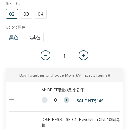
Size
: 02
02
03
04
Color
: 黑色
黑色
卡其色
Buy Together and Save More
(At most 1 item(s))
Mr.DRiFT限量模型小公仔
SALE NT$149
DRiFTNESS｜SE-C1 "Revolution Club" 刺繡老
帽