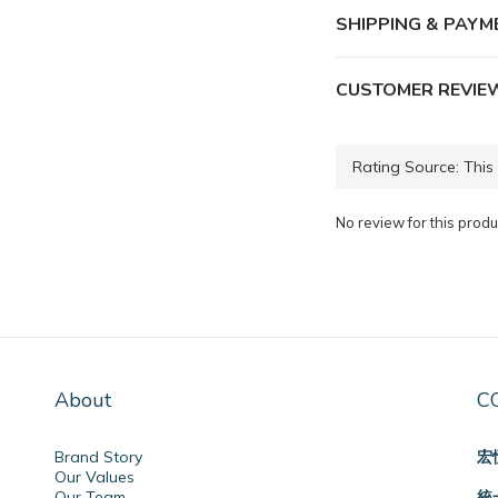
SHIPPING & PAYM
CUSTOMER REVIE
No review for this produ
About
C
Brand Story
宏
Our Values
Our Team
統一