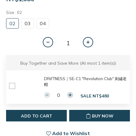
Size
: 02
02
03
04
Buy Together and Save More
(At most 1 item(s))
DRiFTNESS｜SE-C1 "Revolution Club" 刺繡老
帽
SALE NT$480
ADD TO CART
BUY NOW
Add to Wishlist