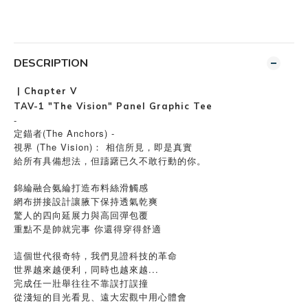
DESCRIPTION
| Chapter V
TAV-1 "The Vision" Panel Graphic Tee
-
定錨者(The Anchors) -
視界 (The Vision)： 相信所見，即是真實
給所有具備想法，但躊躇已久不敢行動的你。
錦綸融合氨綸打造布料絲滑觸感
網布拼接設計讓腋下保持透氣乾爽
驚人的四向延展力與高回彈包覆
重點不是帥就完事 你還得穿得舒適
這個世代很奇特，我們見證科技的革命
世界越來越便利，同時也越來越...
完成任一壯舉往往不靠誤打誤撞
從淺短的目光看見、遠大宏觀中用心體會