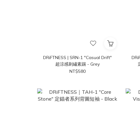
DRiFTNESS | SRN-1 "Casual Drift"
DRi
超涼感刺繡素踢 - Grey
NT$580