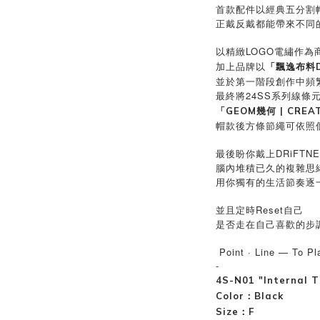
首款配件以經典五分割
正戴反戴都能帶來不同
以精緻LOGO電繡作為
加上品牌以
「飄逸布料Dri
並於第一階段創作中頻繁
最終將24SS系列線條
「GEOM幾何 | CREA
帽款後方條節繩可依照
最後盼你戴上DRiFTN
腦內堆積已久的複雜思
用你獨有的生活節奏逐
並且定時Reset自己
是否走在自己喜歡的步
Point · Line — To Pl
-
4S-N01 "Internal 
Color：Black
Size：F