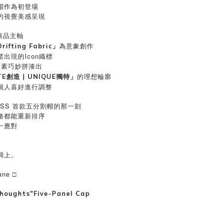
帽作為初登場
的視覺美感呈現
商品主軸
為意象創作
fting Fabric」
出現的Icon織標
元素巧妙拼湊出
的理想輪廓
TE創造 | UNIQUE獨特」
個人喜好進行調整
ESS 首款五分割帽的那一刻
緒都能重新排序
一應對
調上。
ane □
Thoughts"Five-Panel Cap