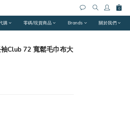
代購
零碼/現貨商品
Brands
關於我們
立即購買
 長袖Club 72 寬鬆毛巾布大
0