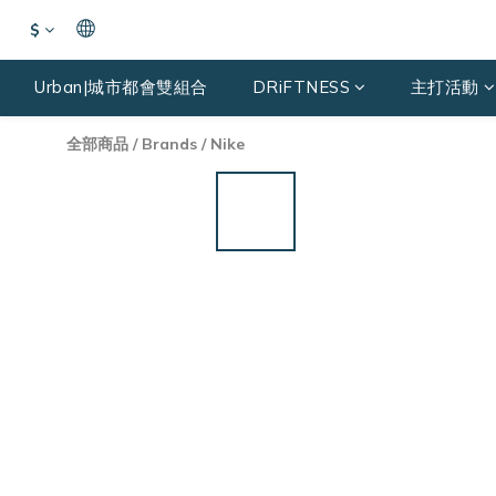
$
Urban|城市都會雙組合
DRiFTNESS
主打活動
全部商品
/
Brands
/
Nike