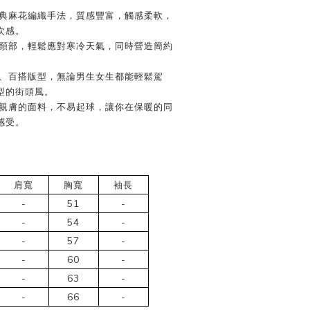
經典麻花編織手法，質感豐富，觸感柔軟，
次感。
覆頸部，輕鬆應對寒冷天氣，同時營造簡約
裁、百搭版型，無論男生女生都能輕鬆駕
型的街頭風。
軟親膚的面料，不易起球，讓你在保暖的同
感受。
肩寬
胸寬
袖長
-
51
-
-
54
-
-
57
-
-
60
-
-
63
-
-
66
-