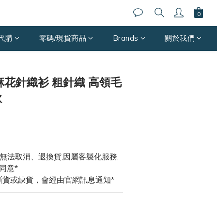
代購
零碼/現貨商品
Brands
關於我們
立即購買
E 麻花針織衫 粗針織 高領毛
款
式無法取消、退換貨,因屬客製化服務,
同意*
斷貨或缺貨，會經由官網訊息通知*