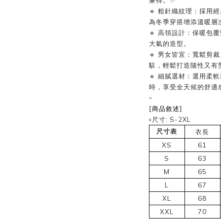
兼得。✨
🔹 粗針織紋理：採用
為冬季穿搭增添溫暖層
🔹 高領設計：保暖包
大氣的造型。
🔹 男女皆宜：寬鬆剪
馭，輕鬆打造隨性又有
🔹 細膩選材：選用柔
時，享受全天候的舒適
-
[商品敘述]
▫️尺寸: S-2XL
尺寸表
衣長
XS
61
S
63
M
65
L
67
XL
68
XXL
70