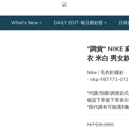
What's New
DAILY EDIT-每日都好搭
日韓
"調貨" NIK
衣 米白 男女
Nike / 毛衣針織衫
- nkp-FB7771-072
*代購/預購/調貨款
確認下單後下單表示
*因代購有可能遇到
NT$5,380