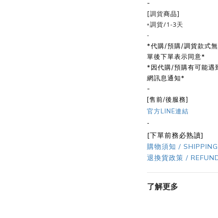
-
調貨
[
商品]
▫️調貨/1-3天
-
*代購/預購/調貨款式
單後下單表示同意*
*因代購/預購有可能
網訊息通知*
-
[售前/後服務]
官方LINE連結
-
[下單前務必熟讀]
購物須知 / SHIPPING
退換貨政策 / REFUND
了解更多