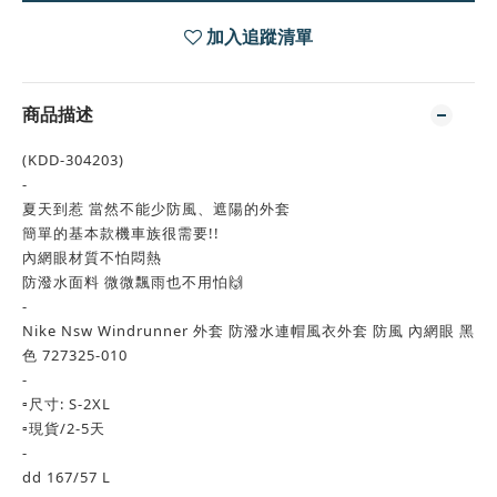
加入追蹤清單
商品描述
(KDD-304203)
-
夏天到惹 當然不能少防風、遮陽的外套
簡單的基本款機車族很需要!!
內網眼材質不怕悶熱
防潑水面料 微微飄雨也不用怕🙌
-
Nike Nsw Windrunner 外套 防潑水連帽風衣外套 防風 內網眼 黑
色 727325-010
-
▫️尺寸: S-2XL
▫️現貨/2-5天
-
dd 167/57 L