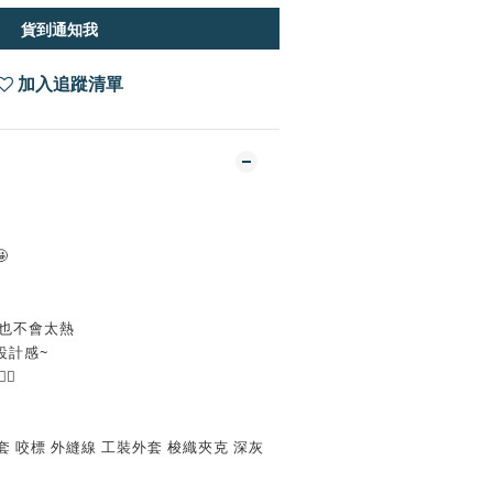
貨到通知我
加入追蹤清單

陽也不會太熱
設計感~
🏻
h 外套 咬標 外縫線 工裝外套 梭織夾克 深灰