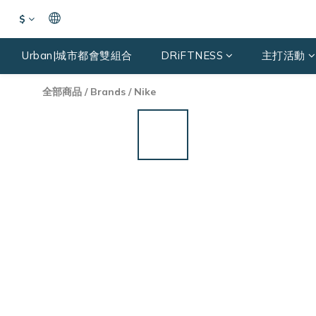
$
Urban|城市都會雙組合
DRiFTNESS
主打活動
全部商品
/
Brands
/
Nike