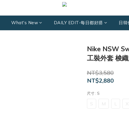
What's New
DAILY EDIT-每日都好搭
日韓
Nike NSW 
工裝外套 梭織夾
NT$3,580
NT$2,880
尺寸
: S
S
M
L
X