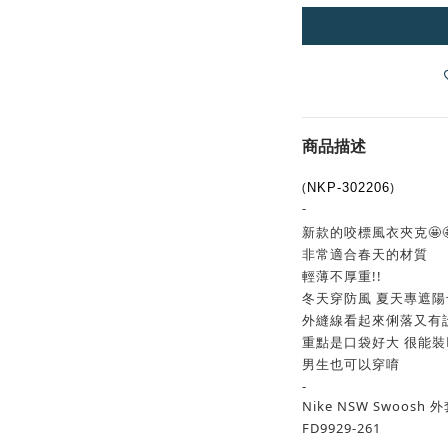
商品描述
(
)
NKP-302206
-
新款的咬標風衣夾克🤩
非常適合春天的材質
輕薄不厚重!!
冬天穿防風 夏天專遮
外縫線看起來俐落又有
重點是口袋好大 很能裝👍
男生也可以穿唷
-
Nike NSW Swoos
FD9929-261