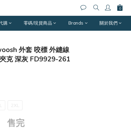
代購
零碼/現貨商品
Brands
關於我們
Swoosh 外套 咬標 外縫線
克 深灰 FD9929-261
L
2XL
售完