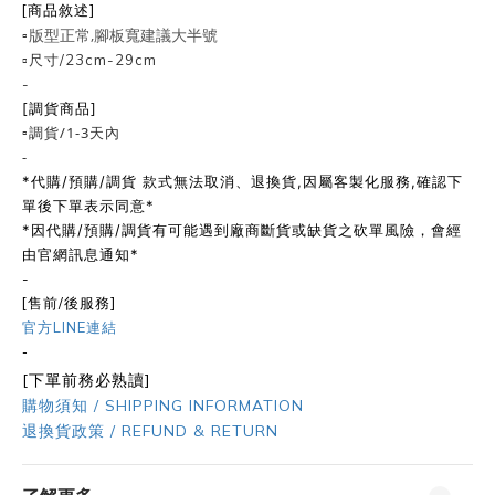
[商品敘述]
版型正常,腳板寬建議大半號
▫️
▫️尺寸/23cm-29cm
-
[調貨商品]
▫️調貨/1-3天內
-
*代購/預購/調貨 款式無法取消、退換貨,因屬客製化服務,確認下
單後下單表示同意*
*因代購/預購/調貨有可能遇到廠商斷貨或缺貨之砍單風險，會經
由官網訊息通知*
-
[售前/後服務]
官方LINE連結
-
[下單前務必熟讀]
購物須知 / SHIPPING INFORMATION
退換貨政策 / REFUND & RETURN