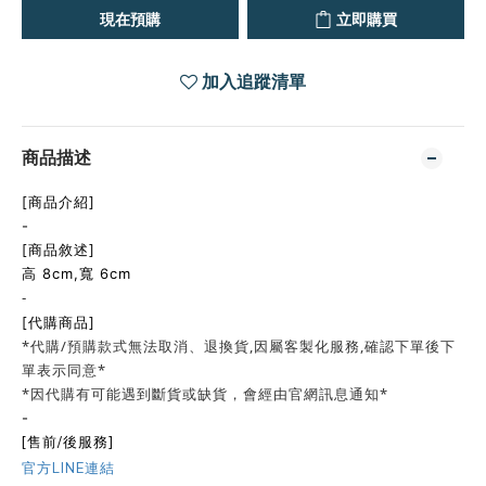
現在預購
立即購買
加入追蹤清單
商品描述
[商品介紹]
-
[商品敘述]
高 8cm,寬 6cm
-
[代購商品]
*代購/預購款式無法取消、退換貨,因屬客製化服務,確認下單後下
單表示同意*
*因代購有可能遇到斷貨或缺貨，會經由官網訊息通知*
-
[售前/後服務]
官方LINE連結