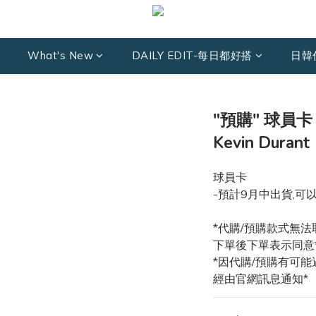
What's New
DAILY EDIT-每日都好搭
日韓
"預購" 球員卡 2
Kevin Durant
球員卡
-預計9月中出貨,可
*代購/預購款式無法
下單後下單表示同意
*因代購/預購有可
經由官網訊息通知*