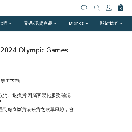
代購
零碼/現貨商品
Brands
關於我們
024 Olympic Games
以等再下單!
取消、退換貨,因屬客製化服務,確認
*
能遇到廠商斷貨或缺貨之砍單風險，會