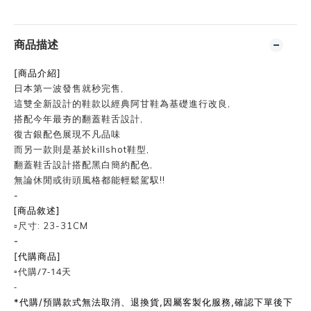
商品描述
[商品介紹]
日本第一波發售就秒完售,
這雙全新設計的鞋款以經典阿甘鞋為基礎進行改良,
搭配今年最夯的翻蓋鞋舌設計,
復古銀配色展現不凡品味
而另一款則是基於killshot鞋型,
翻蓋鞋舌設計搭配黑白簡約配色,
無論休閒或街頭風格都能輕鬆駕馭!!
-
[商品敘述]
▫️尺寸: 23-31CM
-
[代購商品]
▫️代購/7-14天
-
*代購/預購款式無法取消、退換貨,因屬客製化服務,確認下單後下