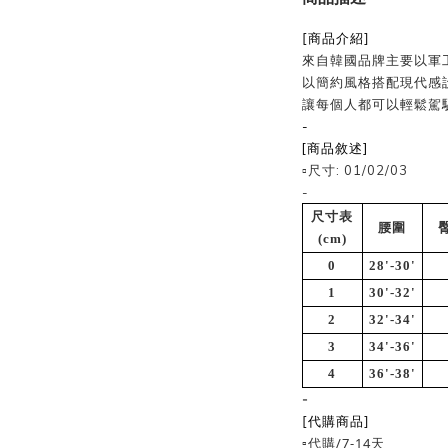
[商品介紹]
來自韓國品牌主要以軍
以簡約風格搭配現代感
讓每個人都可以輕鬆駕
-
[商品敘述]
▫️尺寸: 01/02/03
-
尺寸表
腰圍
(cm)
0
28'-30'
1
30'-32'
2
32'-34'
3
34'-36'
4
36'-38'
-
[代購商品]
▫️代購/7-14天