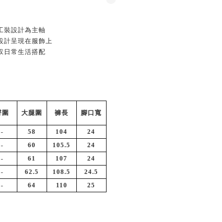
工裝設計為主軸
設計呈現在服飾上
馭日常生活搭配
臀圍
大腿圍
褲長
腳口寬
-
58
104
24
-
60
105.5
24
-
61
107
24
-
62.5
108.5
24.5
-
64
110
25