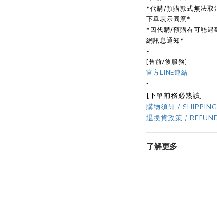
*代購/預購款式無法取
下單表示同意*
*因代購/預購有可能
網訊息通知*
-
[售前/後服務]
官方LINE連結
-
[下單前務必熟讀]
購物須知 / SHIPPING
退換貨政策 / REFUND
了解更多