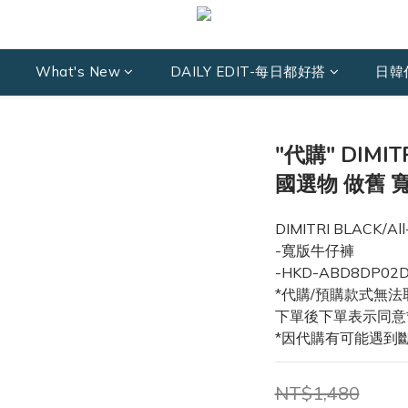
What's New
DAILY EDIT-每日都好搭
日韓
"代購" DIMITR
國選物 做舊 
DIMITRI BLACK/All
-寬版牛仔褲
-HKD-ABD8DP02
*代購/預購款式無法
下單後下單表示同意
*因代購有可能遇到
NT$1,480