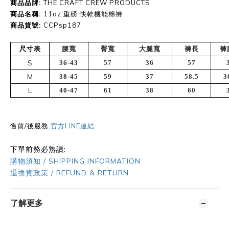
商品品牌:
THE CRAFT CREW PRODUCTS
商品名稱:
11oz 重磅 快乾機能棉褲
商品貨號
:
CCPsp187
尺寸表
腰寬
臀寬
大腿寬
褲長
褲
S
36-43
57
36
57
M
38-45
59
37
58.5
3
L
40-47
61
38
60
售前/後服務:
官方LINE連結
下單前務必熟讀:
購物須知 / SHIPPING INFORMATION
退換貨政策 / REFUND & RETURN
了解更多