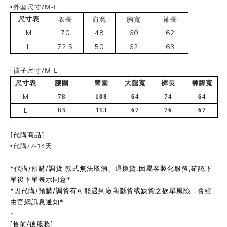
▫️外套尺寸/M-L
尺寸表
衣長
肩寬
胸寬
袖長
M
70
48
60
62
L
72.5
50
62
63
-
▫️褲子尺寸/M-L
尺寸表
腰圍
臀圍
大腿寬
褲長
褲腳寬
M
78
108
64
74
64
L
83
113
67
76
67
-
[代購商品]
▫️代購/7-14天
-
*代購/預購/調貨 款式無法取消、退換貨,因屬客製化服務,確認下
單後下單表示同意*
*因代購/預購/調貨有可能遇到廠商斷貨或缺貨之砍單風險，會經
由官網訊息通知*
-
[售前/後服務]