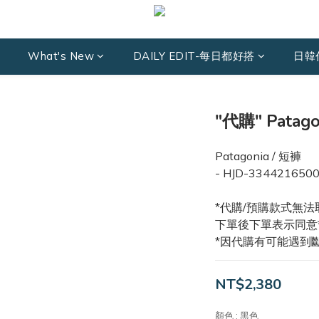
What's New
DAILY EDIT-每日都好搭
日韓
"代購" Patago
Patagonia / 短褲
- HJD-334421650
*代購/預購款式無法
下單後下單表示同意
*因代購有可能遇到
NT$2,380
顏色
: 黑色