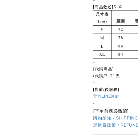
-
[商品敘述]S-XL
尺寸表
(cm)
腰圍
S
72
M
78
L
86
XL
94
-
[代購商品]
▫️代購/7-21天
-
[售前/後服務]
官方LINE連結
-
[下單前務必熟讀]
購物須知 / SHIPPING
退換貨政策 / REFUND