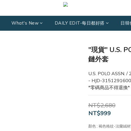
What's New
DAILY EDIT-每日都好搭
日韓
"現貨" U.S. 
鏈外套
U.S. POLO ASSN.
- HJD-315129160
*零碼商品不得退換*
NT$2,680
NT$999
顏色
: 褐色格紋-法蘭絨