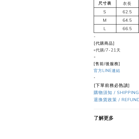
尺寸表
衣長
S
62.5
M
64.5
L
66.5
-
[代購商品]
▫️代購/7-21天
-
[售前/後服務]
官方LINE連結
-
[下單前務必熟讀]
購物須知 / SHIPPING
退換貨政策 / REFUND
了解更多