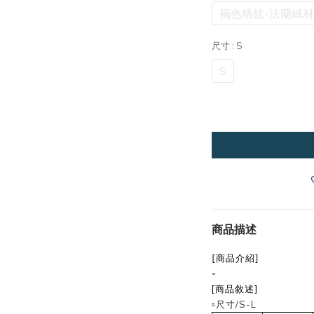
褐色格紋-法蘭絨
尺寸
: S
S
商品描述
[商品介紹]
-
[商品敘述]
▫️尺寸/S-L