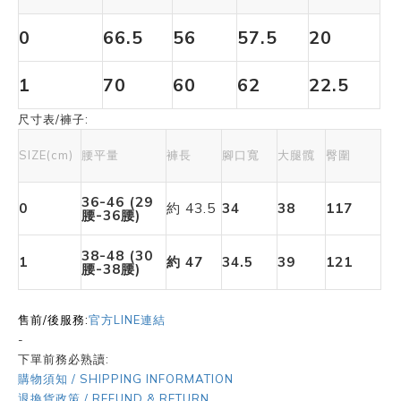
0
66.5
56
57.5
20
1
70
60
62
22.5
尺寸表/褲子:
SIZE(cm)
腰平量
褲長
腳口寬
大腿髖
臀圍
36-46 (29
0
約 43.5
34
38
117
腰-36腰)
38-48 (30
1
約 47
34.5
39
121
腰-38腰)
售前/後服務:
官方LINE連結
-
下單前務必熟讀:
購物須知 / SHIPPING INFORMATION
退換貨政策 / REFUND & RETURN