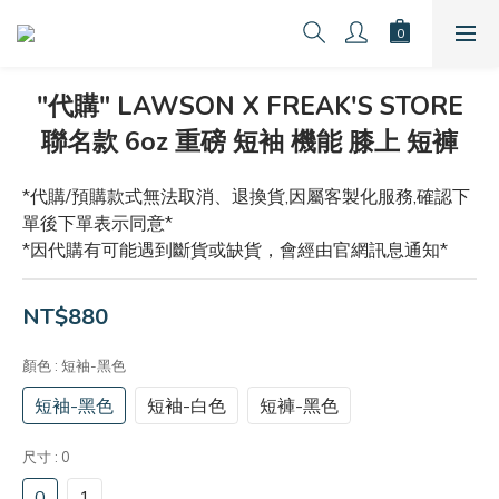
"代購" LAWSON X FREAK'S STORE
聯名款 6oz 重磅 短袖 機能 膝上 短褲
*代購/預購款式無法取消、退換貨,因屬客製化服務,確認下
單後下單表示同意*
*因代購有可能遇到斷貨或缺貨，會經由官網訊息通知*
NT$880
顏色
: 短袖-黑色
短袖-黑色
短袖-白色
短褲-黑色
尺寸
: 0
0
1