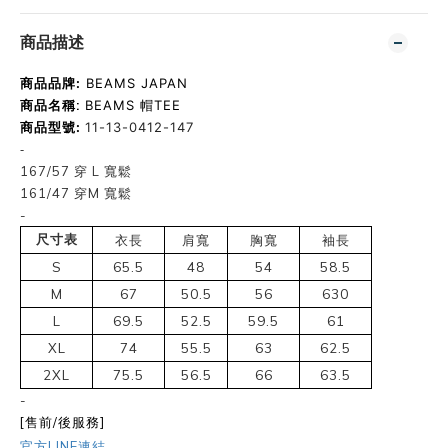
商品描述
商品品牌:
BEAMS JAPAN
商品名稱:
BEAMS 帽TEE
商品型號:
11-13-0412-147
-
167/57 穿 L 寬鬆
161/47 穿M 寬鬆
-
尺寸表
衣長
肩寬
胸寬
袖長
S
65.5
48
54
58.5
M
67
50.5
56
630
L
69.5
52.5
59.5
61
XL
74
55.5
63
62.5
2XL
75.5
56.5
66
63.5
-
[售前/後服務]
官方LINE連結