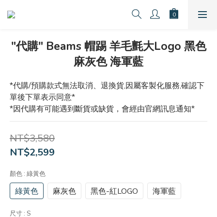
"代購" Beams 帽踢 羊毛氈大Logo 黑色
麻灰色 海軍藍
*代購/預購款式無法取消、退換貨,因屬客製化服務,確認下
單後下單表示同意*
*因代購有可能遇到斷貨或缺貨，會經由官網訊息通知*
NT$3,580
NT$2,599
顏色
: 綠黃色
綠黃色
麻灰色
黑色-紅LOGO
海軍藍
尺寸
: S