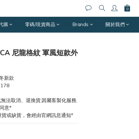
代購
零碼/現貨商品
Brands
關於我們
立即購買
TICA 尼龍格紋 軍風短款外
5秋冬新款
0178
款式無法取消、退換貨,因屬客製化服務,
同意*
斷貨或缺貨，會經由官網訊息通知*