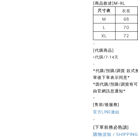
[商品敘述]M-XL
尺寸表
衣長
M
68
L
70
XL
72
-
[代購商品]
▫️代購/7-14天
-
*代購/預購/調貨 款
單後下單表示同意*
*因代購/預購/調貨有
由官網訊息通知*
-
[售前/後服務]
官方LINE連結
-
[下單前務必熟讀]
購物須知 / SHIPPING