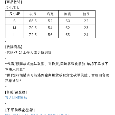
[商品敘述]
尺寸/S-L
尺寸表
衣長
肩寬
胸寬
袖長
S
68.5
52
60
22
M
70.5
54
62
23
L
72.5
56
65
24
-
[代購商品]
▫️代購/7-21工作天或更快到貨
-
*代購/預購款式無法取消、退換貨,因屬客製化服務,確認下單後下
單表示同意*
*因代購/預購有可能遇到廠商斷貨或缺貨之砍單風險，會經由官網
訊息通知*
-
[售前/後服務]
官方LINE連結
-
[下單前務必熟讀]