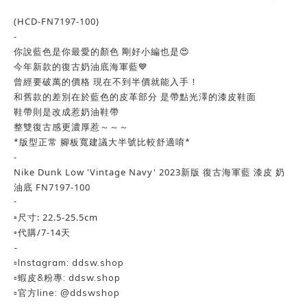
(HCD-FN7197-100)
-
你說藍色是你最愛的顏色 剛好小編也是😍
今年新款的復古奶油底海軍藍💙
曾經要破萬的價格 現在不到半價就能入手！
和舊款的差別在於藍色的皮革部分 是帶點光澤的漆皮鞋面
鞋帶則是改成惹奶油鞋帶
整雙復古感更濃厚惹～～～
*版型正常 腳板寬建議大半號比較舒適唷*
-
Nike Dunk Low 'Vintage Navy' 2023新版 復古海軍藍 漆皮 奶
油底 FN7197-100
-
▫️尺寸: 22.5-25.5cm
▫️代購/7-14天
-
▫️Instagram: ddsw.shop
▫️蝦皮&粉專: ddsw.shop
▫️官方line: @ddswshop