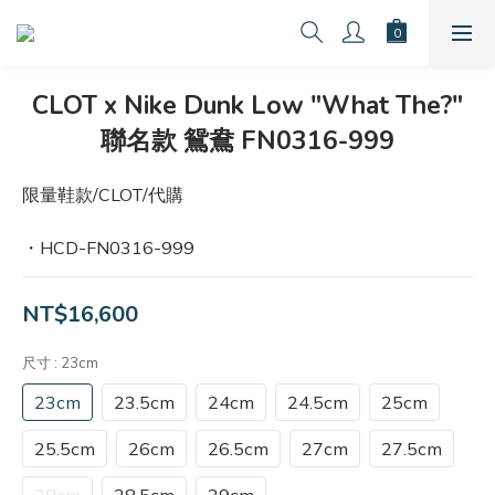
CLOT x Nike Dunk Low "What The?"
聯名款 鴛鴦 FN0316-999
限量鞋款/CLOT/代購
・HCD-FN0316-999
NT$16,600
尺寸
: 23cm
23cm
23.5cm
24cm
24.5cm
25cm
25.5cm
26cm
26.5cm
27cm
27.5cm