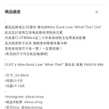
商品描述
-
慶祝品牌成立20週年 推出的Nike Dunk Low 'What The? Clot'
此次設計採用之前每款聯名球鞋的元素
代表著CLOT和Nike這二十年來為球鞋文化帶來的影響
這次除惹鞋子以外 都能拿到限量珍藏卡牌
竟然有現貨尺寸各一雙！一定要把握！
(售完的尺寸可以私訊報價唷)
-
CLOT x Nike Dunk Low "What The?" 聯名款 鴛鴦 FN0316-999
-
▫️尺寸: 23-29cm
▫️現貨/2-5天
▫️代購/7-14天
-
▫️Instagram: ddsw.shop
▫️蝦皮&粉專: ddsw.shop
▫️官方line: @ddswshop